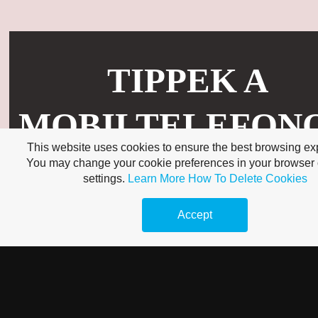
TIPPEK A
MOBILTELEFON
This website uses cookies to ensure the best browsing ex
JOBB
You may change your cookie preferences in your browser 
settings.
Learn More
How To Delete Cookies
HASZNÁLATÁH
Accept
Manapság sok embernek van mobiltelefonja, és a különböző formatervezési m
új technológiák miatt bonyolult lehet kitalálni, hogy melyik a legjobb. Ha új
mobiltelefon beszerzésén vagy egy régi lecserélésén gondolkodik, akkor
érde
elolvasnia
a következő tippeket. Folytassa tovább, hogy megismerje a legúja