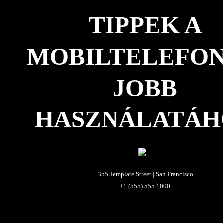
TIPPEK A
MOBILTELEFO
JOBB
HASZNÁLATÁH
355 Template Street | San Francisco
+1 (555) 555 1000