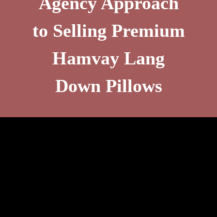
Agency Approach
to Selling Premium
Hamvay Lang
Down Pillows