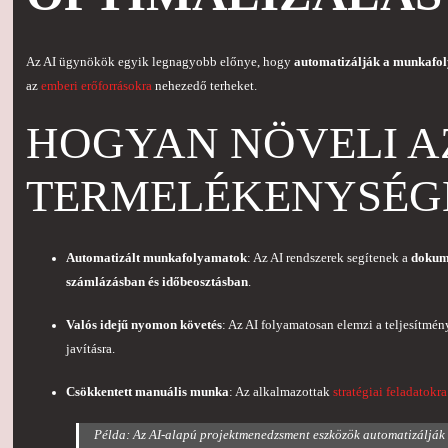
Az AI ügynökök egyik legnagyobb előnye, hogy
automatizálják a munkafo
az
emberi erőforrásokra
nehezedő terheket.
HOGYAN NÖVELI AZ
TERMELÉKENYSÉG
Automatizált munkafolyamatok
: Az AI rendszerek segítenek a
dokum
számlázásban és időbeosztásban
.
Valós idejű nyomon követés
: Az AI folyamatosan elemzi a teljesítmény
javításra.
Csökkentett manuális munka
: Az alkalmazottak
stratégiai feladatokra
Példa: Az AI-alapú projektmenedzsment eszközök automatizálják a