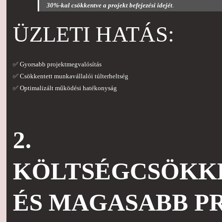
30%-kal csökkentve a projekt befejezési idejét
.
ÜZLETI HATÁS:
✅ Gyorsabb projektmegvalósítás
✅ Csökkentett munkavállalói túlterheltség
✅ Optimalizált működési hatékonyság
2.
KÖLTSÉGCSÖKK
ÉS MAGASABB P