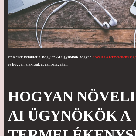
Ez a cikk bemutatja, hogy az
AI ügynökök
hogyan
növelik a termelékenysége
és hogyan alakítják át az iparágakat.
HOGYAN NÖVELI
AI ÜGYNÖKÖK A
TERMELÉKENYS