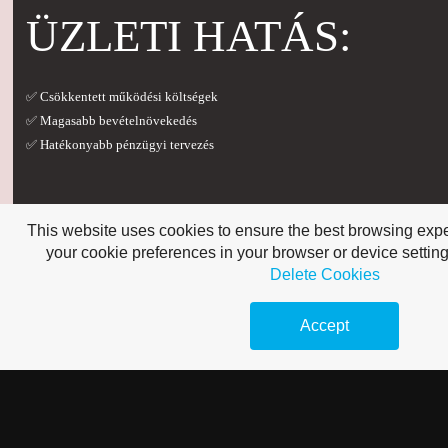
ÜZLETI HATÁS:
✅ Csökkentett működési költségek
✅ Magasabb bevételnövekedés
✅ Hatékonyabb pénzügyi tervezés
This website uses cookies to ensure the best browsing ex
3. GYORSABB ÉS
your cookie preferences in your browser or device settin
Delete Cookies
PONTOSABB
Accept
DÖNTÉSHOZATA
Az AI ügynökök képesek
óriási adatmennyiséget azonnal elemezni
, lehetőv