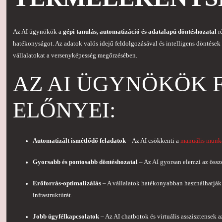
Az AI ügynökök a
gépi tanulás, automatizáció és adatalapú döntéshozatal
ré
hatékonyságot. Az adatok valós idejű feldolgozásával és intelligens döntések
vállalatokat a versenyképesség megőrzésében.
AZ AI ÜGYNÖKÖK 
ELŐNYEI:
Automatizált ismétlődő feladatok
– Az AI csökkenti a
manuális munk
Gyorsabb és pontosabb döntéshozatal
– Az AI gyorsan elemzi az össze
Erőforrás-optimalizálás
– A vállalatok hatékonyabban használhatják 
infrastruktúrát.
Jobb ügyfélkapcsolatok
– Az AI chatbotok és virtuális asszisztensek 