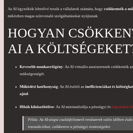
Az AI ügynökök lehetővé teszik a vállalatok számára, hogy
csökkentsék a mű
miközben magas színvonalú szolgáltatásokat nyújtanak.
HOGYAN CSÖKKENT
AI A KÖLTSÉGEKET
Kevesebb munkaerőigény
: Az AI virtuális asszisztensek csökkentik a
szükségességét.
Működési hatékonyság
: Az AI észleli az
inefficienciákat és költség
ajánl
.
Hibák kiküszöbölése
: Az AI minimalizálja a pénzügyi és
logisztikai h
Példa: Az AI-alapú csalásfelismerő rendszerek valós időben észle
tranzakciókat, csökkentve a pénzügyi veszteségeket.