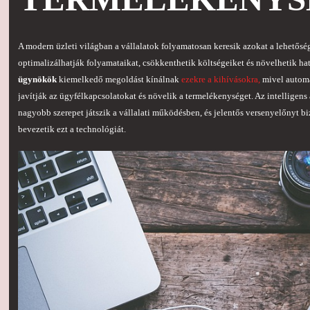
A modern üzleti világban a vállalatok folyamatosan keresik azokat a lehetős
optimalizálhatják folyamataikat, csökkenthetik költségeiket és növelhetik h
ügynökök
kiemelkedő megoldást kínálnak
ezekre a kihívásokra,
mivel automat
javítják az ügyfélkapcsolatokat és növelik a termelékenységet. Az intelligens
nagyobb szerepet játszik a vállalati működésben, és jelentős versenyelőnyt bi
bevezetik ezt a technológiát.