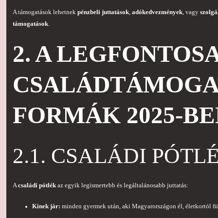
A támogatások lehetnek
pénzbeli juttatások
,
adókedvezmények
, vagy
szolgá
támogatások
.
2. A LEGFONTOS
CSALÁDTÁMOGA
FORMÁK 2025-BE
2.1. CSALÁDI PÓTL
A
családi pótlék
az egyik legismertebb és legáltalánosabb juttatás:
Kinek jár:
minden gyermek után, aki Magyarországon él, életkortól fü