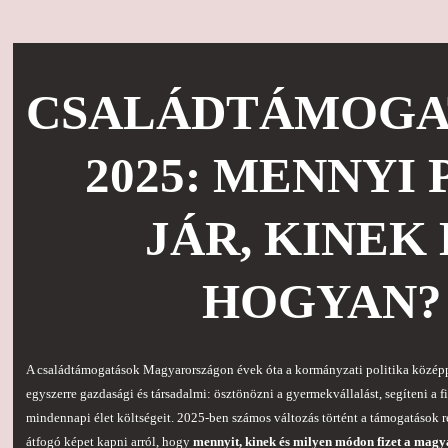
CSALÁDTÁMOGA
2025: MENNYI 
JÁR, KINEK 
HOGYAN?
A családtámogatások Magyarországon évek óta a kormányzati politika középp
egyszerre gazdasági és társadalmi: ösztönözni a gyermekvállalást, segíteni a fi
mindennapi élet költségeit. 2025-ben számos változás történt a támogatások r
átfogó képet kapni arról, hogy
mennyit, kinek és milyen módon fizet a magy