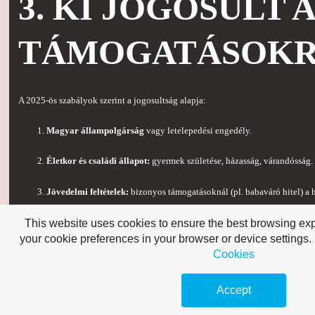
3. KI JOGOSULT A
TÁMOGATÁSOKR
A 2025-ös szabályok szerint a jogosultság alapja:
Magyar állampolgárság
vagy letelepedési engedély.
Életkor és családi állapot:
gyermek születése, házasság, várandósság.
Jövedelmi feltételek:
bizonyos támogatásoknál (pl. babaváró hitel) a 
Gyermekek száma:
nagycsaládos kedvezményeknél 3 vagy több gye
This website uses cookies to ensure the best browsing e
your cookie preferences in your browser or device settings.
Fontos tudni, hogy a támogatások kombinálhatók, de vannak
felső határok
, 
Cookies
CSOK összegében.
Accept
4. HOGYAN