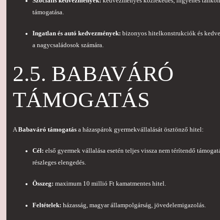
Szociális kedvezmények:
kedvezményes közlekedés, ingyenes tanköny
támogatása.
Ingatlan és autó kedvezmények:
bizonyos hitelkonstrukciók és kedv
a nagycsaládosok számára.
2.5. BABAVÁRÓ
TÁMOGATÁS
A
Babaváró támogatás
a házaspárok gyermekvállalását ösztönző hitel:
Cél:
első gyermek vállalása esetén teljes vissza nem térítendő támoga
részleges elengedés.
Összeg:
maximum 10 millió Ft kamatmentes hitel.
Feltételek:
házasság, magyar állampolgárság, jövedelemigazolás.