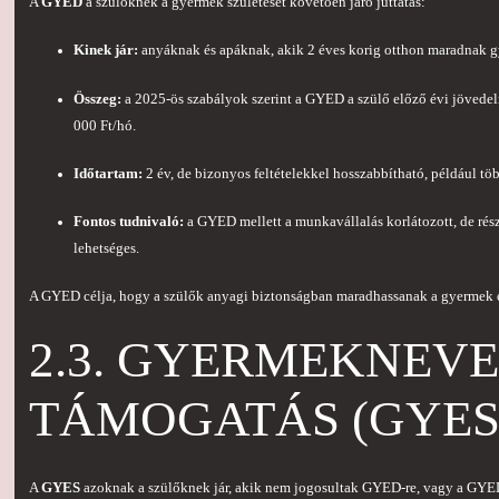
A
GYED
a szülőknek a gyermek születését követően járó juttatás:
Kinek jár:
anyáknak és apáknak, akik 2 éves korig otthon maradnak 
Összeg:
a 2025-ös szabályok szerint a GYED a szülő előző évi jöve
000 Ft/hó.
Időtartam:
2 év, de bizonyos feltételekkel hosszabbítható, például tö
Fontos tudnivaló:
a GYED mellett a munkavállalás korlátozott, de rés
lehetséges.
A GYED célja, hogy a szülők anyagi biztonságban maradhassanak a gyermek e
2.3. GYERMEKNEVE
TÁMOGATÁS (GYES
A
GYES
azoknak a szülőknek jár, akik nem jogosultak GYED-re, vagy a GYED 