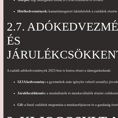
Szocpol:
régi támogatási forma, a CSOK részeként él tovább.
Hitelkedvezmények:
kamattámogatott lakáshitelek a családok részére.
2.7. ADÓKEDVEZM
ÉS
JÁRULÉKCSÖKKEN
A családi adókedvezmények 2025-ben is fontos részei a támogatásoknak:
SZJA kedvezmény:
a gyermekek után igénybe vehető személyi jöved
Járulékcsökkentés:
a munkáltatók és munkavállalók részére csökkentet
Cél:
a fiatal családok megtartása a munkaerőpiacon és a gazdaság öszt