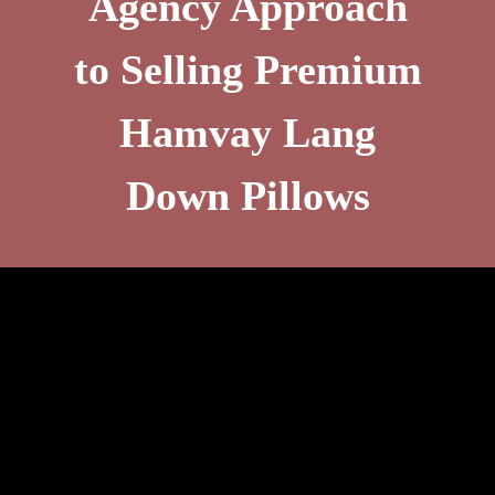
Agency Approach
to Selling Premium
Hamvay Lang
Down Pillows