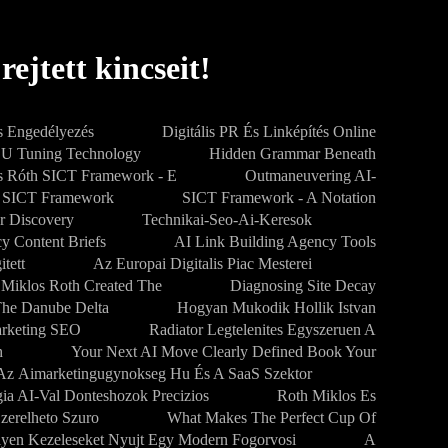
ejtett kincseit!
 Engedélyezés
Digitális PR És Linképítés Online
CU Tuning Technology
Hidden Grammar Beneath
s Róth SICT Framework - E
Outmaneuvering AI-
SICT Framework
SICT Framework - A Notation
r Discovery
Technikai-Seo-Ai-Keresok
y Content Briefs
AI Link Building Agency Tools
tett
Az Europai Digitalis Piac Mesterei
 Miklos Roth Created The
Diagnosing Site Decay
The Danube Delta
Hogyan Mukodik Hollik Istvan
arketing SEO
Radiator Legtelenites Egyszeruen A
h
Your Next AI Move Clearly Defined Book Your
Az Aimarketingugynokseg Hu És A SaaS Szektor
gia AI-Val Donteshozok Precizios
Roth Miklos Es
zerelheto Szuro
What Makes The Perfect Cup Of
lyen Kezeleseket Nyujt Egy Modern Fogorvosi
A