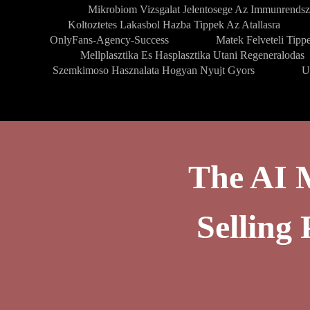
Mikrobiom Vizsgalat Jelentosege Az Immunrendsz
Koltoztetes Lakasbol Hazba Tippek Az Atallasra
OnlyFans-Agency-Success
Matek Felveteli Tipp
Mellplasztika Es Hasplasztika Utani Regeneralodas
Szemkimoso Hasznalata Hogyan Nyujt Gyors
U
The AI 
Sellin