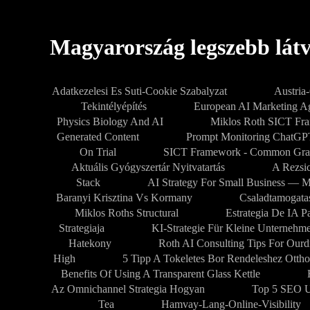
Magyarország legszebb látvá
Adatkezelesi Es Suti-Cookie Szabalyzat
Austria
Tekintélyépítés
European AI Marketing 
Physics Biology And AI
Miklos Roth SICT Fr
Generated Content
Prompt Monitoring ChatG
On Trial
SICT Framework - Common Gra
Aktuális Gyógyszertár Nyitvatartás
A Rezsic
Stack
AI Strategy For Small Business — M
Baranyi Krisztina Vs Kormany
Csaladtamogata
Miklos Roths Structural
Estrategia De IA 
Strategiaja
KI-Strategie Für Kleine Unternehm
Hatekony
Roth AI Consulting Tips For Our
High
5 Tipp A Tokeletes Bor Rendeleshez Ottho
Benefits Of Using A Transparent Glass Kettle
Az Omnichannel Strategia Hogyan
Top 5 SEO U
Tea
Hamvay-Lang-Online-Visibility