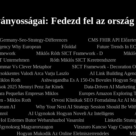
nyosságai: Fedezd fel az ország r
-Germany-Seo-Strategy-Differences
CMS FHIR API Előzetes
Agency Why European
Főoldal
Future Trends In E
amework
Miklós Róth SICT Framework - D
Mikló
PT Unternehmen
Róth Miklós SICT Keretrendszere
mmar Vs Clever Metaphor
SICT Framework - Decoration O
sokkentes Valodi Arca Varju Laszlo
AI Link Building Agenc
iklos Roth
Ashwagandha Es A 150-Os Bovules Hogyan Segi
sok 2025 Mennyi Penz Jar Kinek
Data-Driven AI Marketing
Para Pequeñas Empresas Miklos
Europes Amazon Exploring 
en - Miklos Roth
Orvosi Klinikak SEO Forradalma Az AI M
dream AI
Why Your Next AI Strategy Session Should Be Wit
nrol
AI Ugynokok Hogyan Noveli Az Intelligens
Hol Erdemes Butor Webaruhazbol Vasarolni
LinkedIn Strate
gynokseg Magyarorszagon
Vizszuro Kancso Vagy Csapra S
Hogyan Mukodik Az Online Elelmiszerrendeles
Mi