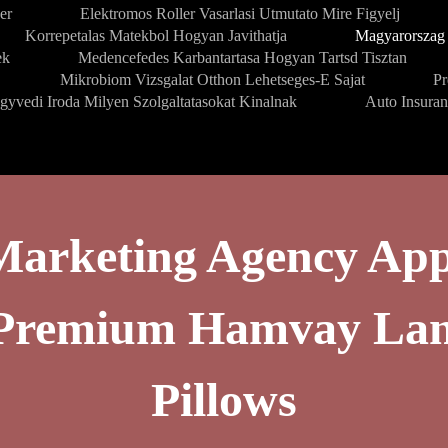
er
Elektromos Roller Vasarlasi Utmutato Mire Figyelj
Korrepetalas Matekbol Hogyan Javithatja
Magyarorszag 
ek
Medencefedes Karbantartasa Hogyan Tartsd Tisztan
Mikrobiom Vizsgalat Otthon Lehetseges-E Sajat
Pr
gyvedi Iroda Milyen Szolgaltatasokat Kinalnak
Auto Insura
Marketing Agency App
g Premium Hamvay La
Pillows