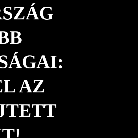
SZÁG
BB
SÁGAI:
L AZ
JTETT
T!