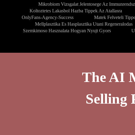
Mikrobiom Vizsgalat Jelentosege Az Immunrendsz
Koltoztetes Lakasbol Hazba Tippek Az Atallasra
OnlyFans-Agency-Success
Matek Felveteli Tipp
Mellplasztika Es Hasplasztika Utani Regeneralodas
Szemkimoso Hasznalata Hogyan Nyujt Gyors
U
The AI 
Sellin