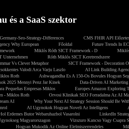
u és a SaaS szektor
-Germany-Seo-Strategy-Differences
CMS FHIR API Előzetes
Agency Why European
Főoldal
Future Trends In E
amework
Miklós Róth SICT Framework - D
Mikló
PT Unternehmen
Róth Miklós SICT Keretrendszere
mmar Vs Clever Metaphor
SICT Framework - Decoration O
sokkentes Valodi Arca Varju Laszlo
AI Link Building Agenc
iklos Roth
Ashwagandha Es A 150-Os Bovules Hogyan Segi
sok 2025 Mennyi Penz Jar Kinek
Data-Driven AI Marketing
Para Pequeñas Empresas Miklos
Europes Amazon Exploring 
en - Miklos Roth
Orvosi Klinikak SEO Forradalma Az AI M
dream AI
Why Your Next AI Strategy Session Should Be Wit
nrol
AI Ugynokok Hogyan Noveli Az Intelligens
Hol Erdemes Butor Webaruhazbol Vasarolni
LinkedIn Strate
gynokseg Magyarorszagon
Vizszuro Kancso Vagy Csapra S
Hogyan Mukodik Az Online Elelmiszerrendeles
Mi