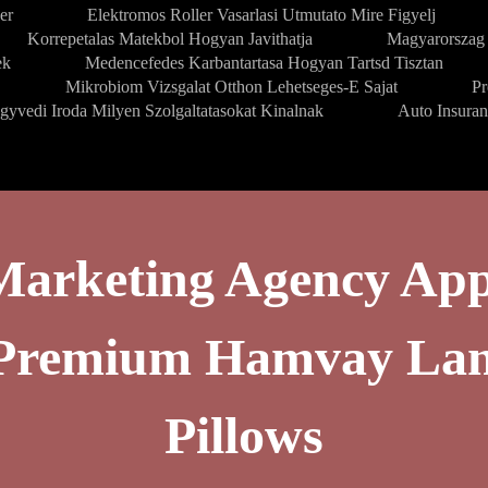
er
Elektromos Roller Vasarlasi Utmutato Mire Figyelj
Korrepetalas Matekbol Hogyan Javithatja
Magyarorszag 
ek
Medencefedes Karbantartasa Hogyan Tartsd Tisztan
Mikrobiom Vizsgalat Otthon Lehetseges-E Sajat
Pr
gyvedi Iroda Milyen Szolgaltatasokat Kinalnak
Auto Insura
Marketing Agency App
g Premium Hamvay La
Pillows