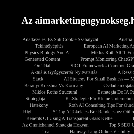
Az aimarketingugynokseg.h
Adatkezelesi Es Suti-Cookie Szabalyzat
Austria
Tekintélyépítés
European AI Marketing 
Physics Biology And AI
Miklos Roth SICT Fr
Generated Content
Prompt Monitoring ChatG
On Trial
SICT Framework - Common Gra
Aktuális Gyógyszertár Nyitvatartás
A Rezsic
Stack
AI Strategy For Small Business — M
Baranyi Krisztina Vs Kormany
Csaladtamogata
Miklos Roths Structural
Estrategia De IA 
Strategiaja
KI-Strategie Für Kleine Unternehm
Hatekony
Roth AI Consulting Tips For Our
High
5 Tipp A Tokeletes Bor Rendeleshez Ottho
Benefits Of Using A Transparent Glass Kettle
Az Omnichannel Strategia Hogyan
Top 5 SEO U
Tea
Hamvay-Lang-Online-Visibility