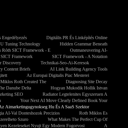
 Engedélyezés
Digitális PR És Linképítés Online
CU Tuning Technology
Hidden Grammar Beneath
s Róth SICT Framework - E
Outmaneuvering AI-
SICT Framework
SICT Framework - A Notation
r Discovery
Technikai-Seo-Ai-Keresok
y Content Briefs
AI Link Building Agency Tools
tett
Az Europai Digitalis Piac Mesterei
 Miklos Roth Created The
Diagnosing Site Decay
The Danube Delta
Hogyan Mukodik Hollik Istvan
arketing SEO
Radiator Legtelenites Egyszeruen A
h
Your Next AI Move Clearly Defined Book Your
Az Aimarketingugynokseg Hu És A SaaS Szektor
gia AI-Val Donteshozok Precizios
Roth Miklos Es
zerelheto Szuro
What Makes The Perfect Cup Of
lyen Kezeleseket Nyujt Egy Modern Fogorvosi
A