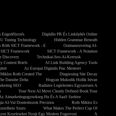
 Engedélyezés
Digitális PR És Linképítés Online
CU Tuning Technology
Hidden Grammar Beneath
s Róth SICT Framework - E
Outmaneuvering AI-
SICT Framework
SICT Framework - A Notation
r Discovery
Technikai-Seo-Ai-Keresok
y Content Briefs
AI Link Building Agency Tools
tett
Az Europai Digitalis Piac Mesterei
 Miklos Roth Created The
Diagnosing Site Decay
The Danube Delta
Hogyan Mukodik Hollik Istvan
arketing SEO
Radiator Legtelenites Egyszeruen A
h
Your Next AI Move Clearly Defined Book Your
Az Aimarketingugynokseg Hu És A SaaS Szektor
gia AI-Val Donteshozok Precizios
Roth Miklos Es
zerelheto Szuro
What Makes The Perfect Cup Of
lyen Kezeleseket Nyujt Egy Modern Fogorvosi
A