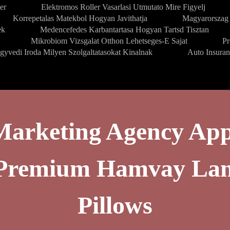
er
Elektromos Roller Vasarlasi Utmutato Mire Figyelj
Korrepetalas Matekbol Hogyan Javithatja
Magyarorszag 
ek
Medencefedes Karbantartasa Hogyan Tartsd Tisztan
Mikrobiom Vizsgalat Otthon Lehetseges-E Sajat
Pr
gyvedi Iroda Milyen Szolgaltatasokat Kinalnak
Auto Insura
Marketing Agency App
g Premium Hamvay La
Pillows