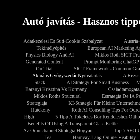
Autó javítás - Hasznos tip
Adatkezelesi Es Suti-Cookie Szabalyzat
Austria
Tekintélyépítés
European AI Marketing 
Physics Biology And AI
Miklos Roth SICT Fr
Generated Content
Prompt Monitoring ChatG
On Trial
SICT Framework - Common Gra
Aktuális Gyógyszertár Nyitvatartás
A Rezsic
Stack
AI Strategy For Small Business — M
Baranyi Krisztina Vs Kormany
Csaladtamogata
Miklos Roths Structural
Estrategia De IA 
Strategiaja
KI-Strategie Für Kleine Unternehm
Hatekony
Roth AI Consulting Tips For Our
High
5 Tipp A Tokeletes Bor Rendeleshez Ottho
Benefits Of Using A Transparent Glass Kettle
Az Omnichannel Strategia Hogyan
Top 5 SEO U
Tea
Hamvay-Lang-Online-Visibility