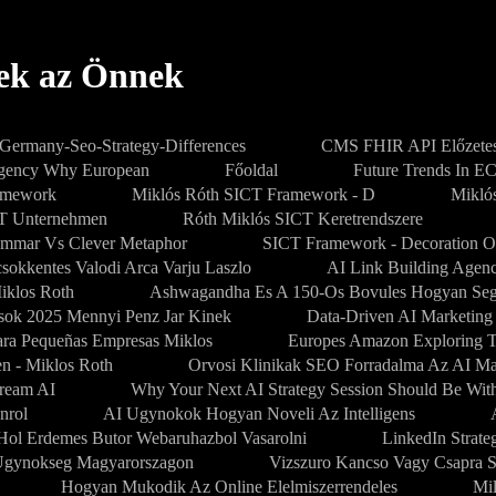
pek az Önnek
-Germany-Seo-Strategy-Differences
CMS FHIR API Előzetes
Agency Why European
Főoldal
Future Trends In E
amework
Miklós Róth SICT Framework - D
Mikló
PT Unternehmen
Róth Miklós SICT Keretrendszere
mmar Vs Clever Metaphor
SICT Framework - Decoration O
sokkentes Valodi Arca Varju Laszlo
AI Link Building Agenc
iklos Roth
Ashwagandha Es A 150-Os Bovules Hogyan Segi
sok 2025 Mennyi Penz Jar Kinek
Data-Driven AI Marketing
Para Pequeñas Empresas Miklos
Europes Amazon Exploring 
en - Miklos Roth
Orvosi Klinikak SEO Forradalma Az AI M
dream AI
Why Your Next AI Strategy Session Should Be Wit
nrol
AI Ugynokok Hogyan Noveli Az Intelligens
Hol Erdemes Butor Webaruhazbol Vasarolni
LinkedIn Strate
gynokseg Magyarorszagon
Vizszuro Kancso Vagy Csapra S
Hogyan Mukodik Az Online Elelmiszerrendeles
Mi