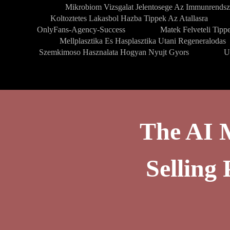
Mikrobiom Vizsgalat Jelentosege Az Immunrendsz
Koltoztetes Lakasbol Hazba Tippek Az Atallasra
OnlyFans-Agency-Success
Matek Felveteli Tipp
Mellplasztika Es Hasplasztika Utani Regeneralodas
Szemkimoso Hasznalata Hogyan Nyujt Gyors
U
The AI 
Sellin